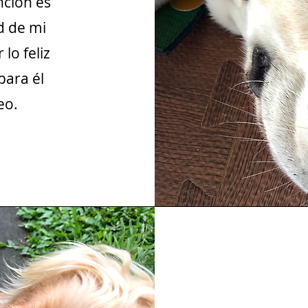
nción es
ud de mi
lo feliz
 para él
eo.