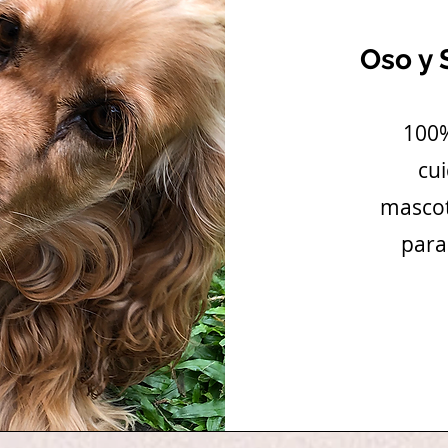
Oso y 
100%
cui
mascot
para